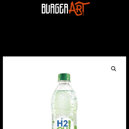
Inicio
/
Burger Art
Domicilios
/
Bebidas
/ Agua
Saborizada H2O Limón