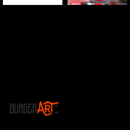
Fuze Tea
Soda Sandia
sabor Durazno
Hierbabuena
$
7.000
$
16.900
Añadir al carrito
Añadir al carrito
Oferta de hamburguesas en la