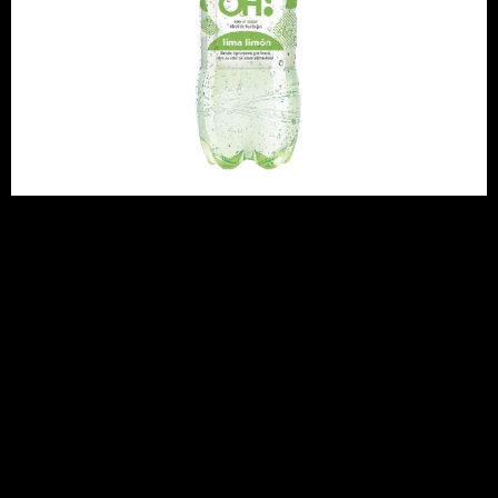
Agua
Saborizada
H2O Limón